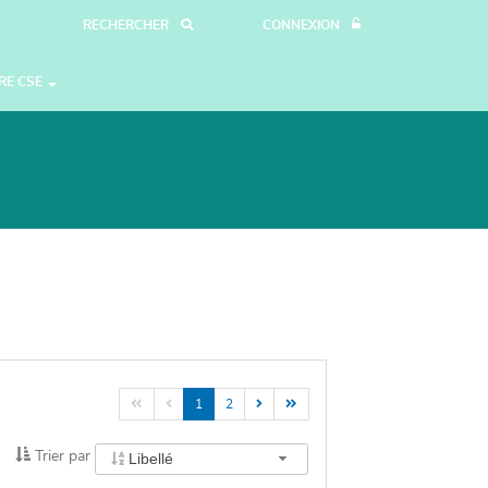
RECHERCHER
CONNEXION
RE CSE




1
2
Trier
Trier par
Libellé
par