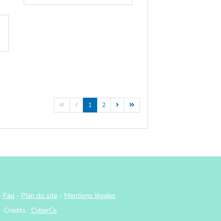




1
2
-
Faq
-
Plan du site
-
Mentions légales
Crédits :
CyberCe