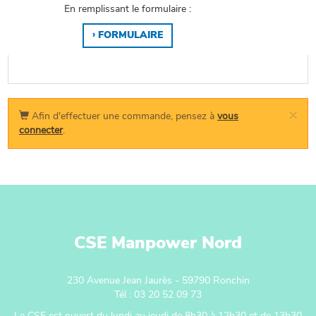
En remplissant le formulaire :
FORMULAIRE
×
Afin d'effectuer une commande, pensez à
vous
connecter
.
CSE Manpower Nord
230 Avenue Jean Jaurès - 59790 Ronchin
Tél : 03 20 52 09 73