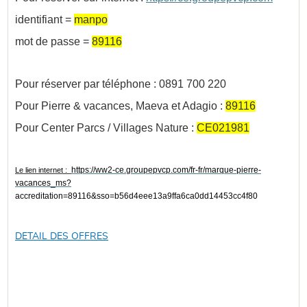
identifiant =
manpo
mot de passe =
89116
Pour réserver par téléphone : 0891 700 220
Pour Pierre & vacances, Maeva et Adagio :
89116
Pour Center Parcs / Villages Nature :
CE021981
https://ww2-ce.groupepvcp.com/fr-fr/marque-pierre-
Le lien internet :
vacances_ms?
accreditation=89116&sso=b56d4eee13a9ffa6ca0dd14453cc4f80
DETAIL DES OFFRES