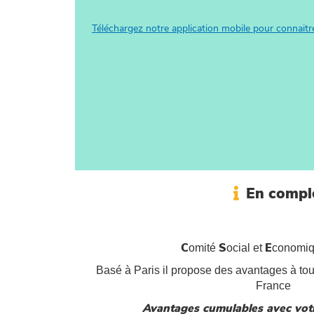
Téléchargez notre application mobile pour connait
En compl
omité
ocial et
conomi
C
S
E
Basé à Paris il propose des avantages à to
France
Avantages cumulables avec vot