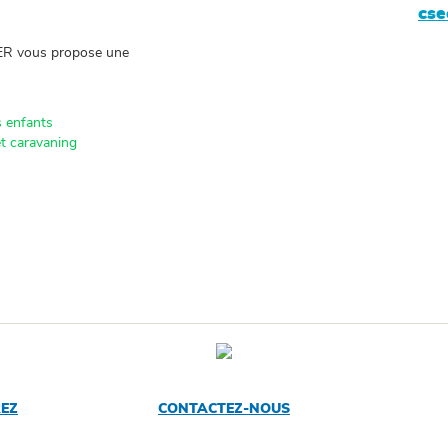
cs
ER vous propose une
s enfants
et caravaning
REZ
CONTACTEZ-NOUS