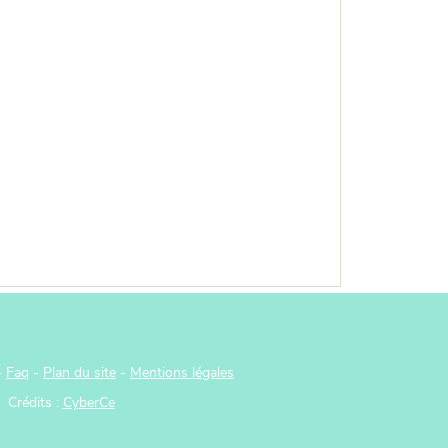
-
Faq
-
Plan du site
-
Mentions légales
Crédits :
CyberCe