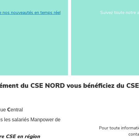
re nos nouveautés en temps réel
Suivez toute notre 
ément du CSE NORD vous bénéficiez du CSEC
que
entral
C
us les salariés Manpower de
Pour toute informati
conta
re CSE en région